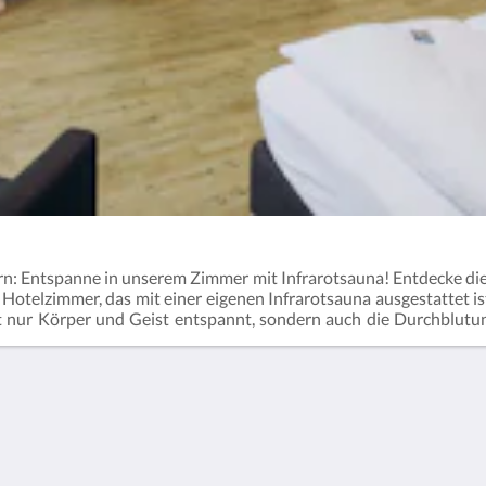
: Entspanne in unserem Zimmer mit Infrarotsauna! Entdecke di
 Hotelzimmer, das mit einer eigenen Infrarotsauna ausgestattet is
t nur Körper und Geist entspannt, sondern auch die Durchblutu
ate Sauna, sondern auch stilvolles Interieur, gemütliche Bette
n Smart-TV. Genieße den Blick auf die umliegende Natur, entspa
n Aktivitäten in Deiner eigenen Infrarotsauna direkt im Zimmer
Mehr
Noch mehr
Hauptseite
Über uns
Zimmer
Kontakt