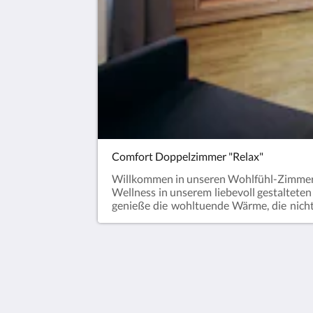
Comfort Doppelzimmer "Relax"
Willkommen in unseren Wohlfühl-Zimmern
Wellness in unserem liebevoll gestalteten
genieße die wohltuende Wärme, die nich
Unser Zimmer bietet nicht nur eine priv
eigene Kaffeemaschine und 43 Zoll große
vom Mountain-Biking, Wandern oder andere
Momente des Wohlbefindens!
K1 Hotel Willingen
Am Hoppern 1
Willingen Hessen 34508