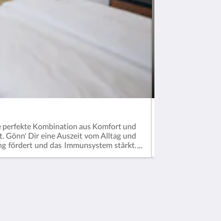
Comfort Doppel
e perfekte Kombination aus Komfort und
Du entscheidest!
t. Gönn' Dir eine Auszeit vom Alltag und
und alle Zimmer 
ng fördert und das Immunsystem stärkt.
Qualität geachte
n und moderne Annehmlichkeiten wie eine
ist 20-22 qm groß
nn' Dich nach einem erlebnisreichen Tag
. Buche jetzt und erlebe unvergessliche
Soziale Medien