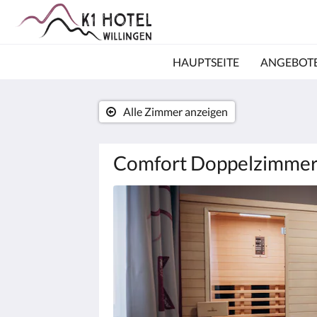
HAUPTSEITE
ANGEBOT
Alle Zimmer anzeigen
Comfort Doppelzimmer
Es
wird
unten
eine
Slideshow
angezeigt.
Bitte
tippen
Sie
auf