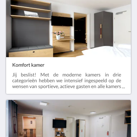
badkamers hebben een gigantische krachtige
regendouche. De Comfort Room Plus is 22-24
vierkante meter en geschikt voor 1 tot 3 personen.
Houd er rekening mee dat er naast een
tweepersoonsbed ook een bank is die kan worden
opgemaakt voor drie personen.
Komfort kamer
Jij beslist! Met de moderne kamers in drie
categorieën hebben we intensief ingespeeld op de
wensen van sportieve, actieve gasten en alle kamers
voorzien van voldoende opbergruimte voor helmen,
schoenen, jassen etc. Bij de keuze van de materialen
hebben we gelet op hoge kwaliteit en hebben we
ons kleurconcept consequent doorgevoerd. Alle
badkamers hebben een gigantische krachtige
regendouche. De comfort kamer is 20-22 vierkante
meter en geschikt voor 1 of 2 personen.