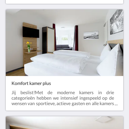
voorzien van voldoende opbergruimte voor helmen,
schoenen, jassen etc. Bij de keuze van de materialen
hebben we gelet op hoge kwaliteit en hebben we
ons kleurconcept consequent doorgevoerd. Alle
badkamers hebben een gigantische krachtige
regendouche. De premium kamer is 22-24 vierkante
meter en geschikt voor 1 tot 3 gasten. Houd er
rekening mee dat er naast een tweepersoonsbed
ook een bank is die kan worden opgemaakt voor
drie personen.Onze premium kamers hebben
allemaal een balkon, zodat u na een sportieve en
actieve dag heerlijk kunt ontspannen in de zon.
Komfort kamer plus
Jij beslist!Met de moderne kamers in drie
categorieën hebben we intensief ingespeeld op de
wensen van sportieve, actieve gasten en alle kamers
voorzien van voldoende opbergruimte voor helmen,
schoenen, jassen etc. Bij de keuze van de materialen
hebben we gelet op hoge kwaliteit en hebben we
ons kleurconcept consequent doorgevoerd. Alle