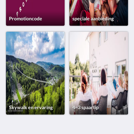
Promotioncode
speciale aanbieding
Skywalk en ervaring
4=3 spaartip