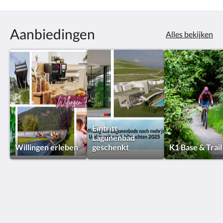
Aanbiedingen
Alles bekijken
Eintritt
Lagunenbad
Willingen erleben
geschenkt
K1 Base & Trail
K1 Hotel Willingen
Am Hoppern 1
Willingen Hessen 34508